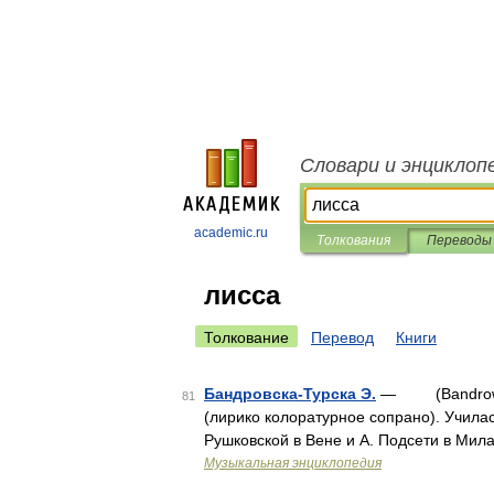
Словари и энциклоп
academic.ru
Толкования
Переводы
лисса
Толкование
Перевод
Книги
Бандровска-Турска Э.
— (Bandrowska 
81
(лирико колоратурное сопрано). Училас
Рушковской в Вене и А. Подсети в Мил
Музыкальная энциклопедия