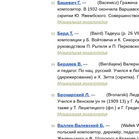
Бацевич Г.
— (Bacewicz) Гражина (5 V
82
композитор. В 1932 окончила Варшавск
скрипки Ю. Яжембского. Совершенство
Музыкальная энциклопедия
Берд Т.
— (Baird) Тадеуш (р. 26 VII
83
композиции у Б. Войтовича и К. Сикорск
руководством П. Рытеля и П. Перковск
Музыкальная энциклопедия
Бердяев В.
— (Bierdiajew) Валериан (
84
и педагог. По нац. русский. Учился в Л
(дирижирование) и X. Зитта (скрипка).
Музыкальная энциклопедия
Бронарский Л.
— (Bronarski) Людвик 
85
Учился в Венском ун те (1909 13) у Г.
также у Т. Лешетицкого (фп.) и Г. Гред
Музыкальная энциклопедия
Валлек-Валевский Б.
— (Wallek Walew
86
польский композитор, дирижёр, педагог
Желеньского и Ф. Шопского в Кракове (