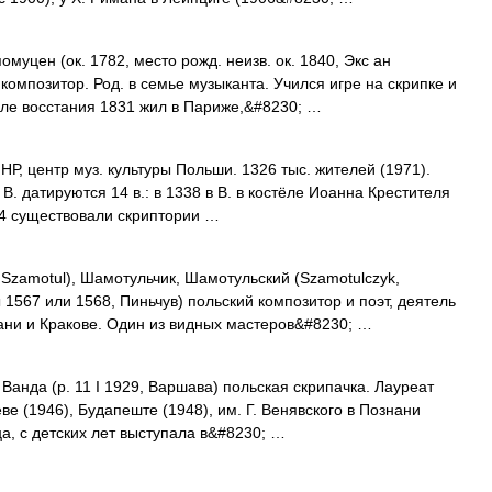
ен (ок. 1782, место рожд. неизв. ок. 1840, Экс ан
композитор. Род. в семье музыканта. Учился игре на скрипке и
сле восстания 1831 жил в Париже,&#8230; …
центр муз. культуры Польши. 1326 тыс. жителей (1971).
. датируются 14 в.: в 1338 в В. в костёле Иоанна Крестителя
54 существовали скриптории …
motul), Шамотульчик, Шамотульский (Szamotulczyk,
 1567 или 1568, Пиньчув) польский композитор и поэт, деятель
ани и Кракове. Один из видных мастеров&#8230; …
да (р. 11 I 1929, Варшава) польская скрипачка. Лауреат
е (1946), Будапеште (1948), им. Г. Венявского в Познани
ца, с детских лет выступала в&#8230; …