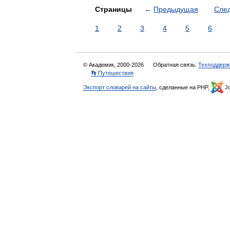
Страницы
←
Предыдущая
Сле
1
2
3
4
5
6
© Академик, 2000-2026
Обратная связь:
Техподдерж
👣 Путешествия
Экспорт словарей на сайты
, сделанные на PHP,
Jo