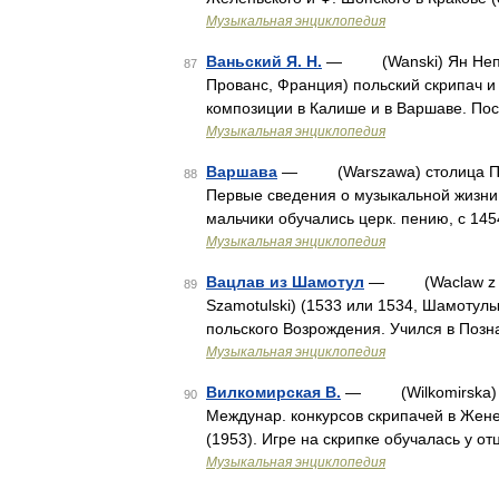
Музыкальная энциклопедия
Ваньский Я. Н.
— (Wanski) Ян Непомуц
87
Прованс, Франция) польский скрипач и 
композиции в Калише и в Варшаве. По
Музыкальная энциклопедия
Варшава
— (Warszawa) столица ПНР, 
88
Первые сведения о музыкальной жизни В
мальчики обучались церк. пению, с 14
Музыкальная энциклопедия
Вацлав из Шамотул
— (Waclaw z Sza
89
Szamotulski) (1533 или 1534, Шамотулы
польского Возрождения. Учился в Позн
Музыкальная энциклопедия
Вилкомирская В.
— (Wilkomirska) Ван
90
Междунар. конкурсов скрипачей в Женев
(1953). Игре на скрипке обучалась у от
Музыкальная энциклопедия