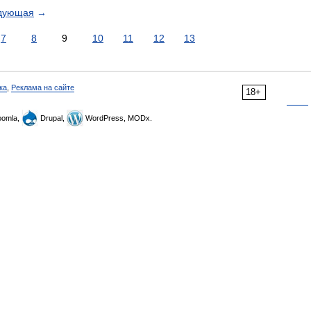
дующая
→
7
8
9
10
11
12
13
ка
,
Реклама на сайте
18+
omla,
Drupal,
WordPress, MODx.