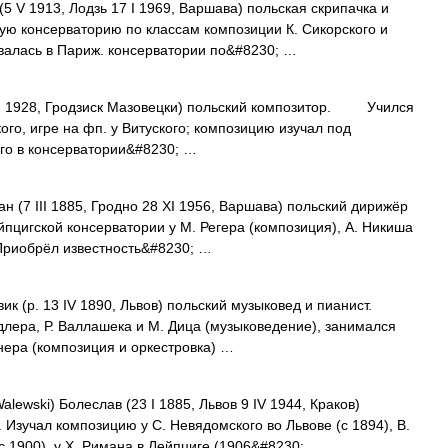
 1913, Лодзь 17 I 1969, Варшава) польская скрипачка и
ую консерваторию по классам композиции К. Сикорского и
валась в Париж. консерватории по&#8230; …
 1928, Гродзиск Мазовецки) польский композитор. Учился
ого, игре на фп. у Витуского; композицию изучал под
ого в консерватории&#8230; …
7 III 1885, Гродно 28 XI 1956, Варшава) польский дирижёр
ейпцигской консерватории у М. Регера (композиция), А. Никиша
 Приобрёл известность&#8230; …
(р. 13 IV 1890, Львов) польский музыковед и пианист.
 Адлера, Р. Валлашека и М. Дица (музыковедение), занимался
енера (композиция и оркестровка) …
ski) Болеслав (23 I 1885, Львов 9 IV 1944, Краков)
. Изучал композицию у С. Невядомского во Львове (с 1894), В.
с 1900), у X. Римана в Лейпциге (1906&#8230; …