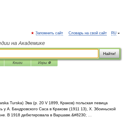
Запомнить сайт
Словарь на свой сайт
RU
едии на Академике
Найти!
Книги
Игры ⚽
Turska) Эва (р. 20 V 1899, Краков) польская певица
ь у А. Бандровского Саса в Кракове (1911 13), X. Збоиньской
ане. В 1918 дебютировала в Варшаве.&#8230; …